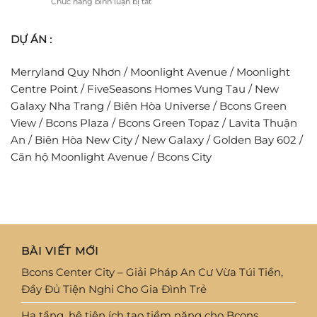
ở
Chức năng bình luận bị tắt
Trẻ
đoàn
người
Tiêu
Thái
trẻ
chuẩn
Lan
ước
DỰ ÁN :
phòng
phát
mơ
cháy
triển
an
chữa
chuỗi
cư
Merryland Quy Nhơn
/
Moonlight Avenue
/
Moonlight
cháy
dự
tại
Centre Point
/
FiveSeasons Homes Vung Tau
/
New
án
các
tỷ
Galaxy Nha Trang
/
Biên Hòa Universe
/
Bcons Green
khu
USD
View
/
Bcons Plaza
/
Bcons Green Topaz
/
Lavita Thuận
căn
hộ
An
/
Biên Hòa New City
/
New Galaxy
/
Golden Bay 602
/
Căn hộ Moonlight Avenue
/
Bcons City
BÀI VIẾT MỚI
Bcons Center City – Giải Pháp An Cư Vừa Túi Tiền,
Đầy Đủ Tiện Nghi Cho Gia Đình Trẻ
Hạ tầng, hệ tiện ích tạo tiềm năng cho Bcons