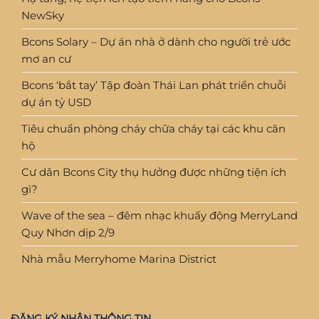
NewSky
Bcons Solary – Dự án nhà ở dành cho người trẻ ước
mơ an cư
Bcons ‘bắt tay’ Tập đoàn Thái Lan phát triển chuỗi
dự án tỷ USD
Tiêu chuẩn phòng cháy chữa cháy tại các khu căn
hộ
Cư dân Bcons City thụ hưởng được những tiện ích
gì?
Wave of the sea – đêm nhạc khuấy động MerryLand
Quy Nhơn dịp 2/9
Nhà mẫu Merryhome Marina District
ĐĂNG KÝ NHẬN THÔNG TIN