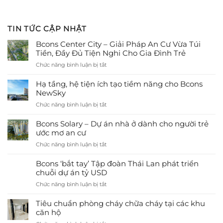
TIN TỨC CẬP NHẬT
Bcons Center City – Giải Pháp An Cư Vừa Túi
Tiền, Đầy Đủ Tiện Nghi Cho Gia Đình Trẻ
ở
Chức năng bình luận bị tắt
Bcons
Center
Hạ tầng, hệ tiện ích tạo tiềm năng cho Bcons
City
NewSky
–
ở
Chức năng bình luận bị tắt
Giải
Hạ
Pháp
tầng,
Bcons Solary – Dự án nhà ở dành cho người trẻ
An
hệ
ước mơ an cư
Cư
tiện
Vừa
ở
Chức năng bình luận bị tắt
ích
Túi
Bcons
tạo
Tiền,
Solary
Bcons ‘bắt tay’ Tập đoàn Thái Lan phát triển
tiềm
Đầy
–
chuỗi dự án tỷ USD
năng
Đủ
Dự
cho
Tiện
ở
Chức năng bình luận bị tắt
án
Bcons
Nghi
Bcons
nhà
NewSky
Cho
‘bắt
Tiêu chuẩn phòng cháy chữa cháy tại các khu
ở
Gia
tay’
căn hộ
dành
Đình
Tập
cho