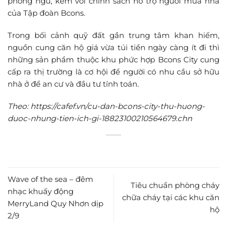
phòng ngủ, kèm với chính sách hỗ trợ người mua nhà
của Tập đoàn Bcons.
Trong bối cảnh quỹ đất gần trung tâm khan hiếm,
nguồn cung căn hộ giá vừa túi tiền ngày càng ít đi thì
những sản phẩm thuộc khu phức hợp Bcons City cung
cấp ra thị trường là cơ hội để người có nhu cầu sở hữu
nhà ở để an cư và đầu tư tính toán.
Theo: https://cafef.vn/cu-dan-bcons-city-thu-huong-
duoc-nhung-tien-ich-gi-18823100210564679.chn
Wave of the sea – đêm
Tiêu chuẩn phòng cháy
nhạc khuấy động
chữa cháy tại các khu căn
MerryLand Quy Nhơn dịp
hộ
2/9