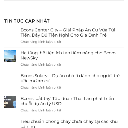
TIN TỨC CẬP NHẬT
Bcons Center City – Giải Pháp An Cư Vừa Túi
Tiền, Đầy Đủ Tiện Nghi Cho Gia Đình Trẻ
ở
Chức năng bình luận bị tắt
Bcons
Center
Hạ tầng, hệ tiện ích tạo tiềm năng cho Bcons
City
NewSky
–
ở
Chức năng bình luận bị tắt
Giải
Hạ
Pháp
tầng,
Bcons Solary – Dự án nhà ở dành cho người trẻ
An
hệ
ước mơ an cư
Cư
tiện
Vừa
ở
Chức năng bình luận bị tắt
ích
Túi
Bcons
tạo
Tiền,
Solary
Bcons ‘bắt tay’ Tập đoàn Thái Lan phát triển
tiềm
Đầy
–
chuỗi dự án tỷ USD
năng
Đủ
Dự
cho
Tiện
ở
Chức năng bình luận bị tắt
án
Bcons
Nghi
Bcons
nhà
NewSky
Cho
‘bắt
Tiêu chuẩn phòng cháy chữa cháy tại các khu
ở
Gia
tay’
căn hộ
dành