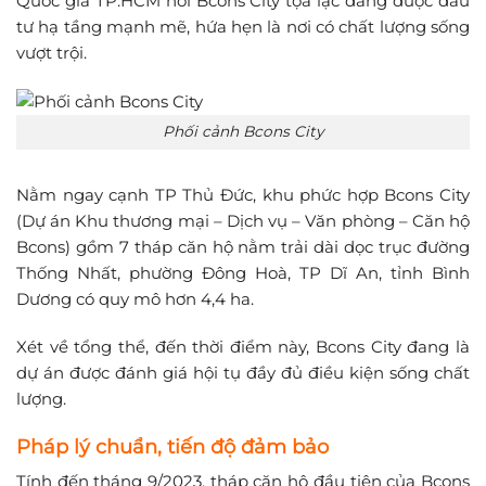
Quốc gia TP.HCM nơi Bcons City tọa lạc đang được đầu
tư hạ tầng mạnh mẽ, hứa hẹn là nơi có chất lượng sống
vượt trội.
Phối cảnh Bcons City
Nằm ngay cạnh TP Thủ Đức, khu phức hợp Bcons City
(Dự án Khu thương mại – Dịch vụ – Văn phòng – Căn hộ
Bcons) gồm 7 tháp căn hộ nằm trải dài dọc trục đường
Thống Nhất, phường Đông Hoà, TP Dĩ An, tỉnh Bình
Dương có quy mô hơn 4,4 ha.
Xét về tổng thể, đến thời điểm này, Bcons City đang là
dự án được đánh giá hội tụ đầy đủ điều kiện sống chất
lượng.
Pháp lý chuẩn, tiến độ đảm bảo
Tính đến tháng 9/2023, tháp căn hộ đầu tiên của Bcons