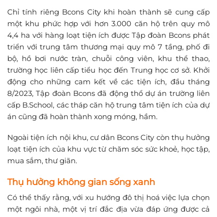
Chỉ tính riêng Bcons City khi hoàn thành sẽ cung cấp
một khu phức hợp với hơn 3.000 căn hộ trên quy mô
4,4 ha với hàng loạt tiện ích được Tập đoàn Bcons phát
triển với trung tâm thương mại quy mô 7 tầng, phố đi
bộ, hồ bơi nước tràn, chuỗi công viên, khu thể thao,
trường học liên cấp tiểu học đến Trung học cơ sở. Khởi
động cho những cam kết về các tiện ích, đầu tháng
8/2023, Tập đoàn Bcons đã động thổ dự án trường liên
cấp B.School, các tháp căn hộ trung tâm tiện ích của dự
án cũng đã hoàn thành xong móng, hầm.
Ngoài tiện ích nội khu, cư dân Bcons City còn thụ hưởng
loạt tiện ích của khu vực từ chăm sóc sức khoẻ, học tập,
mua sắm, thư giãn.
Thụ hưởng không gian sống xanh
Có thể thấy rằng, với xu hướng đô thị hoá việc lựa chọn
một ngôi nhà, một vị trí đắc địa vừa đáp ứng được cả