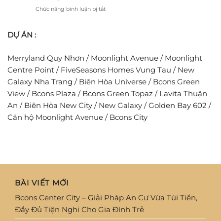
Đình
Tập
cho
ở
Chức năng bình luận bị tắt
Trẻ
đoàn
người
Tiêu
Thái
trẻ
chuẩn
Lan
ước
DỰ ÁN :
phòng
phát
mơ
cháy
triển
an
chữa
chuỗi
cư
Merryland Quy Nhơn
/
Moonlight Avenue
/
Moonlight
cháy
dự
tại
Centre Point
/
FiveSeasons Homes Vung Tau
/
New
án
các
tỷ
Galaxy Nha Trang
/
Biên Hòa Universe
/
Bcons Green
khu
USD
View
/
Bcons Plaza
/
Bcons Green Topaz
/
Lavita Thuận
căn
hộ
An
/
Biên Hòa New City
/
New Galaxy
/
Golden Bay 602
/
Căn hộ Moonlight Avenue
/
Bcons City
BÀI VIẾT MỚI
Bcons Center City – Giải Pháp An Cư Vừa Túi Tiền,
Đầy Đủ Tiện Nghi Cho Gia Đình Trẻ