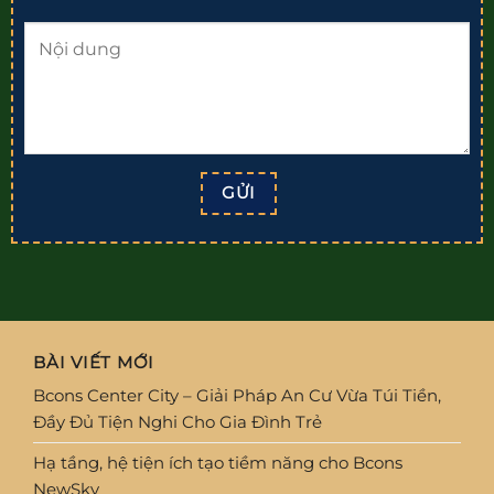
BÀI VIẾT MỚI
Bcons Center City – Giải Pháp An Cư Vừa Túi Tiền,
Đầy Đủ Tiện Nghi Cho Gia Đình Trẻ
Hạ tầng, hệ tiện ích tạo tiềm năng cho Bcons
NewSky