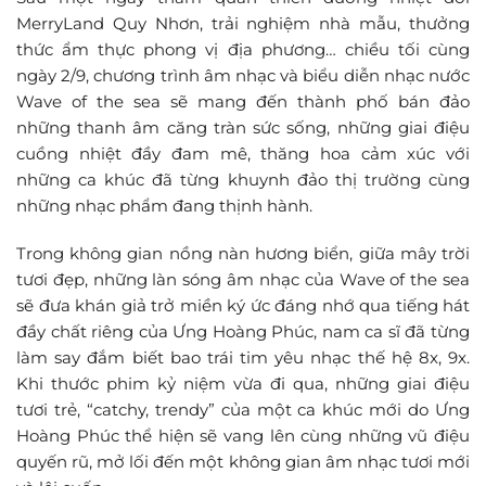
MerryLand Quy Nhơn
, trải nghiệm nhà mẫu, thưởng
thức ẩm thực phong vị địa phương… chiều tối cùng
ngày 2/9, chương trình âm nhạc và biểu diễn nhạc nước
Wave of the sea sẽ mang đến thành phố bán đảo
những thanh âm căng tràn sức sống, những giai điệu
cuồng nhiệt đầy đam mê, thăng hoa cảm xúc với
những ca khúc đã từng khuynh đảo thị trường cùng
những nhạc phẩm đang thịnh hành.
Trong không gian nồng nàn hương biển, giữa mây trời
tươi đẹp, những làn sóng âm nhạc của Wave of the sea
sẽ đưa khán giả trở miền ký ức đáng nhớ qua tiếng hát
đầy chất riêng của Ưng Hoàng Phúc, nam ca sĩ đã từng
làm say đắm biết bao trái tim yêu nhạc thế hệ 8x, 9x.
Khi thước phim kỷ niệm vừa đi qua, những giai điệu
tươi trẻ, “catchy, trendy” của một ca khúc mới do Ưng
Hoàng Phúc thể hiện sẽ vang lên cùng những vũ điệu
quyến rũ, mở lối đến một không gian âm nhạc tươi mới