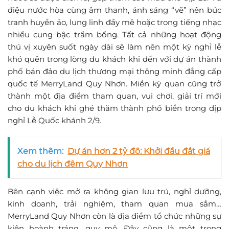
điệu nước hòa cùng âm thanh, ánh sáng “vẽ” nên bức
tranh huyền ảo, lung linh đầy mê hoặc trong tiếng nhạc
nhiều cung bậc trầm bổng. Tất cả những hoạt động
thú vị xuyên suốt ngày dài sẽ làm nên một kỳ nghỉ lễ
khó quên trong lòng du khách khi đến với dự án thành
phố bán đảo du lịch thương mại thông minh đẳng cấp
quốc tế MerryLand Quy Nhơn. Miền kỳ quan cũng trở
thành một địa điểm tham quan, vui chơi, giải trí mới
cho du khách khi ghé thăm thành phố biển trong dịp
nghỉ Lễ Quốc khánh 2/9.
Xem thêm:
Dự án hơn 2 tỷ đô: Khởi đầu đắt giá
cho du lịch đêm Quy Nhơn
Bên cạnh việc mở ra không gian lưu trú, nghỉ dưỡng,
kinh doanh, trải nghiệm, tham quan mua sắm…
MerryLand Quy Nhơn còn là địa điểm tổ chức những sự
kiện hoành tráng, quy mô. Đây cũng là một trong