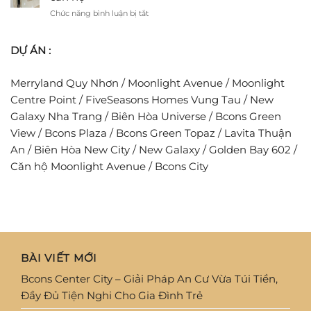
Đình
Tập
cho
ở
Chức năng bình luận bị tắt
Trẻ
đoàn
người
Tiêu
Thái
trẻ
chuẩn
Lan
ước
DỰ ÁN :
phòng
phát
mơ
cháy
triển
an
chữa
chuỗi
cư
Merryland Quy Nhơn
/
Moonlight Avenue
/
Moonlight
cháy
dự
tại
Centre Point
/
FiveSeasons Homes Vung Tau
/
New
án
các
tỷ
Galaxy Nha Trang
/
Biên Hòa Universe
/
Bcons Green
khu
USD
View
/
Bcons Plaza
/
Bcons Green Topaz
/
Lavita Thuận
căn
hộ
An
/
Biên Hòa New City
/
New Galaxy
/
Golden Bay 602
/
Căn hộ Moonlight Avenue
/
Bcons City
BÀI VIẾT MỚI
Bcons Center City – Giải Pháp An Cư Vừa Túi Tiền,
Đầy Đủ Tiện Nghi Cho Gia Đình Trẻ