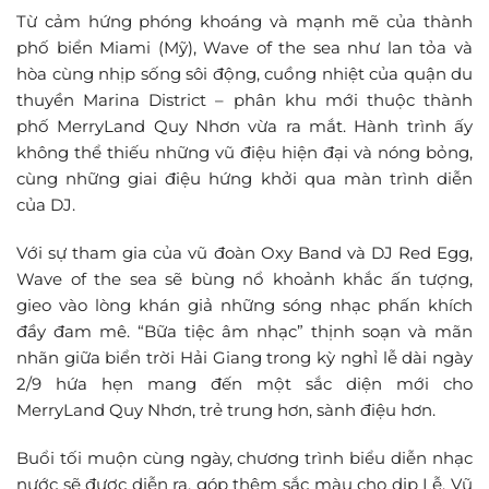
Từ cảm hứng phóng khoáng và mạnh mẽ của thành
phố biển Miami (Mỹ), Wave of the sea như lan tỏa và
hòa cùng nhịp sống sôi động, cuồng nhiệt của quận du
thuyền Marina District – phân khu mới thuộc thành
phố MerryLand Quy Nhơn vừa ra mắt. Hành trình ấy
không thể thiếu những vũ điệu hiện đại và nóng bỏng,
cùng những giai điệu hứng khởi qua màn trình diễn
của DJ.
Với sự tham gia của vũ đoàn Oxy Band và DJ Red Egg,
Wave of the sea sẽ bùng nổ khoảnh khắc ấn tượng,
gieo vào lòng khán giả những sóng nhạc phấn khích
đầy đam mê. “Bữa tiệc âm nhạc” thịnh soạn và mãn
nhãn giữa biển trời Hải Giang trong kỳ nghỉ lễ dài ngày
2/9 hứa hẹn mang đến một sắc diện mới cho
MerryLand Quy Nhơn, trẻ trung hơn, sành điệu hơn.
Buổi tối muộn cùng ngày, chương trình biểu diễn nhạc
nước sẽ được diễn ra, góp thêm sắc màu cho dịp Lễ. Vũ