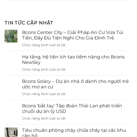
TIN TỨC CẬP NHẬT
Bcons Center City – Giải Pháp An Cư Vừa Túi
Tiền, Đầy Đủ Tiện Nghi Cho Gia Đình Trẻ
ở
Chức năng bình luận bị tắt
Bcons
Center
Hạ tầng, hệ tiện ích tạo tiềm năng cho Bcons
City
NewSky
–
ở
Chức năng bình luận bị tắt
Giải
Hạ
Pháp
tầng,
Bcons Solary – Dự án nhà ở dành cho người trẻ
An
hệ
ước mơ an cư
Cư
tiện
Vừa
ở
Chức năng bình luận bị tắt
ích
Túi
Bcons
tạo
Tiền,
Solary
Bcons ‘bắt tay’ Tập đoàn Thái Lan phát triển
tiềm
Đầy
–
chuỗi dự án tỷ USD
năng
Đủ
Dự
cho
Tiện
ở
Chức năng bình luận bị tắt
án
Bcons
Nghi
Bcons
nhà
NewSky
Cho
‘bắt
Tiêu chuẩn phòng cháy chữa cháy tại các khu
ở
Gia
tay’
căn hộ
dành