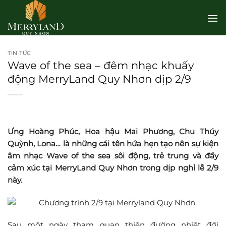
Bỏ
qua
nội
dung
TIN TỨC
Wave of the sea – đêm nhạc khuấy
động MerryLand Quy Nhơn dịp 2/9
Ưng Hoàng Phúc, Hoa hậu Mai Phương, Chu Thúy
Quỳnh, Lona… là những cái tên hứa hẹn tạo nên sự kiện
âm nhạc Wave of the sea sôi động, trẻ trung và đầy
cảm xúc tại MerryLand Quy Nhơn trong dịp nghỉ lễ 2/9
này.
Sau một ngày tham quan thiên đường nhiệt đới