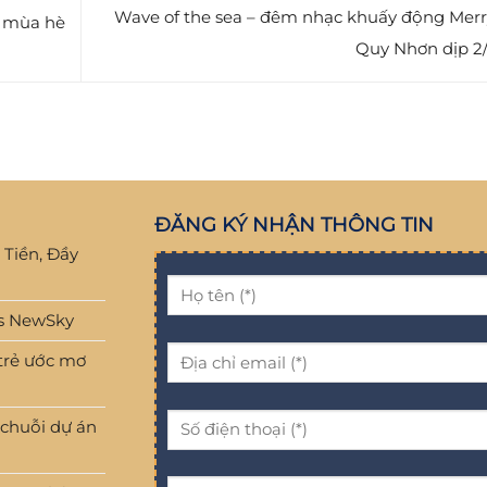
Wave of the sea – đêm nhạc khuấy động Mer
g mùa hè
Quy Nhơn dịp 2
ĐĂNG KÝ NHẬN THÔNG TIN
 Tiền, Đầy
ns NewSky
 trẻ ước mơ
 chuỗi dự án