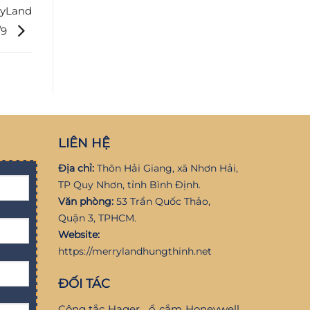
ryLand
/9
LIÊN HỆ
Địa chỉ:
Thôn Hải Giang, xã Nhơn Hải,
TP Quy Nhơn, tỉnh Bình Định.
Văn phòng:
53 Trần Quốc Thảo,
Quận 3, TPHCM.
Website:
https://merrylandhungthinh.net
ĐỐI TÁC
Công tắc Hager
,
ổ cắm Honeywell