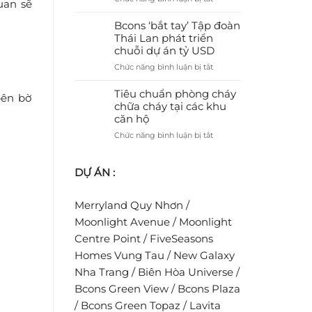
tạo
uan sẽ
Đầy
Bcons
tiềm
Đủ
Solary
Bcons ‘bắt tay’ Tập đoàn
năng
Tiện
–
Thái Lan phát triển
cho
Nghi
Dự
chuỗi dự án tỷ USD
Bcons
Cho
án
NewSky
Gia
ở
Chức năng bình luận bị tắt
nhà
Đình
Bcons
ở
Trẻ
‘bắt
Tiêu chuẩn phòng cháy
dành
bên bờ
tay’
chữa cháy tại các khu
cho
Tập
căn hộ
người
đoàn
trẻ
ở
Chức năng bình luận bị tắt
Thái
ước
Tiêu
Lan
mơ
chuẩn
phát
an
DỰ ÁN :
phòng
triển
cư
cháy
chuỗi
chữa
dự
Merryland Quy Nhơn
/
cháy
án
tại
Moonlight Avenue
/
Moonlight
tỷ
các
USD
Centre Point
/
FiveSeasons
khu
Homes Vung Tau
/
New Galaxy
căn
hộ
Nha Trang
/
Biên Hòa Universe
/
Bcons Green View
/
Bcons Plaza
/
Bcons Green Topaz
/
Lavita