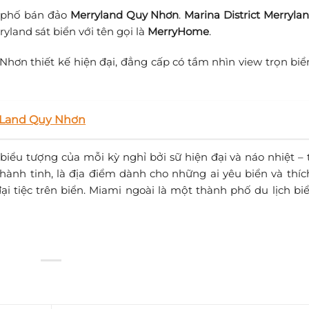
 phố bán đảo
Merryland Quy Nhơn
.
Marina District
Merryla
land sát biển với tên gọi là
MerryHome
.
hơn thiết kế hiện đại, đẳng cấp có tầm nhìn view trọn bi
yLand Quy Nhơn
ểu tượng của mỗi kỳ nghỉ bởi sữ hiện đại và náo nhiệt – t
hành tinh, là địa điểm dành cho những ai yêu biển và thí
ại tiệc trên biển. Miami ngoài là một thành phố du lịch bi