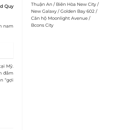
Thuận An
/
Biên Hòa New City
/
nd Quy
New Galaxy
/
Golden Bay 602
/
Căn hộ Moonlight Avenue
/
Bcons City
ển nam
ại Mỹ.
ch đắm
ển “gợi