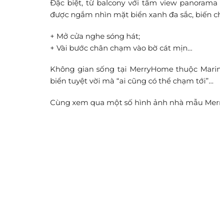
Đặc biệt, từ balcony với tầm view panorama
được ngắm nhìn mặt biển xanh đa sắc, biến c
+ Mở cửa nghe sóng hát;
+ Vài bước chân chạm vào bờ cát mịn…
Không gian sống tại MerryHome thuộc Marin
biển tuyệt vời mà “ai cũng có thể chạm tới”…
Cùng xem qua một số hình ảnh nhà mẫu Merry