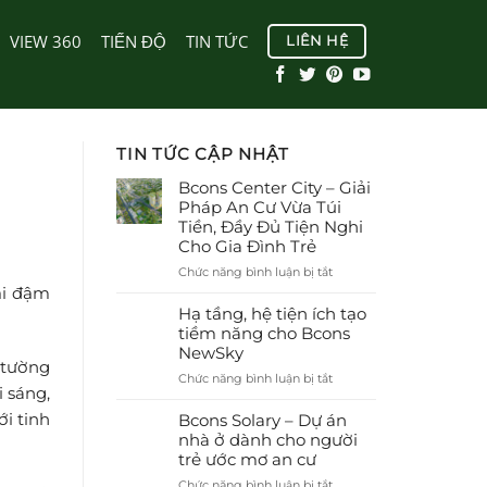
VIEW 360
TIẾN ĐỘ
TIN TỨC
LIÊN HỆ
TIN TỨC CẬP NHẬT
Bcons Center City – Giải
Pháp An Cư Vừa Túi
Tiền, Đầy Đủ Tiện Nghi
Cho Gia Đình Trẻ
ở
Chức năng bình luận bị tắt
Bcons
ại đậm
Center
Hạ tầng, hệ tiện ích tạo
City
tiềm năng cho Bcons
–
NewSky
Giải
 tường
ở
Chức năng bình luận bị tắt
Pháp
 sáng,
Hạ
An
tầng,
ới tinh
Bcons Solary – Dự án
Cư
hệ
nhà ở dành cho người
Vừa
tiện
trẻ ước mơ an cư
Túi
ích
Tiền,
ở
Chức năng bình luận bị tắt