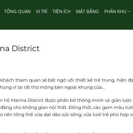
TỔNG QUAN
VỊ TRÍ
TIỆN ÍCH
MẶT BẰNG
PHÂN KHU
a District
khách tham quan sẽ bất ngờ với thiết kế trẻ trung, hiện đ
hùng vĩ lại rất thơ mộng bên ngoài khung cửa…
ăn hộ
Marina District
được phân bổ thông minh và giản lược
g đãng cho không gian nội thất. Đồng thời, các gam màu tươi
o nên tổng thể vừa dạt dào sức sống, vừa tươi trẻ phù hợp v