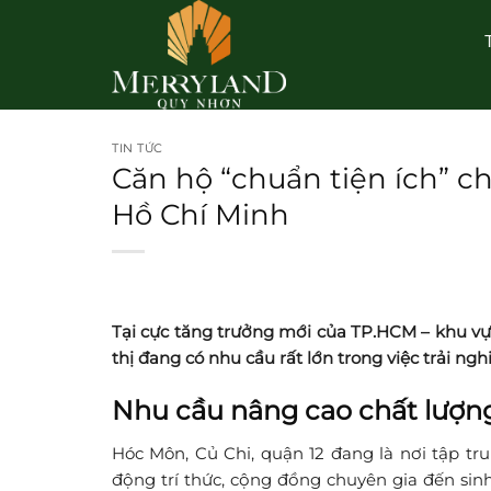
Bỏ
qua
nội
dung
TIN TỨC
Căn hộ “chuẩn tiện ích” c
Hồ Chí Minh
Tại cực tăng trưởng mới của TP.HCM – khu vực
thị đang có nhu cầu rất lớn trong việc trải n
Nhu cầu nâng cao chất lượn
Hóc Môn, Củ Chi, quận 12 đang là nơi tập tr
động trí thức, cộng đồng chuyên gia đến sinh 