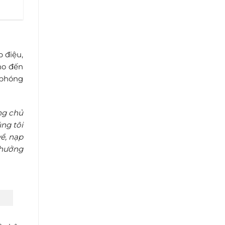
 điệu,
ho đến
 phóng
ng chủ
úng tôi
về, nạp
 hưởng