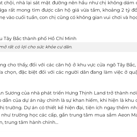
t chội, nhà lại sát mặt đường nên hầu như chị không dám 
 Nga rất mong tìm được căn hộ giá vừa tầm, khoảng 2 tỷ đồ
 vào cuối tuần, con chị cũng có không gian vui chơi và họ
ở rất có lợi cho sức khỏe cư dân.
ũng cho thấy, đối với các căn hộ ở khu vực cửa ngõ Tây Bắc,
lựa chọn, đặc biệt đối với các người dân đang làm việc ở qu
An Sương của nhà phát triển Hưng Thịnh Land trở thành nơi
p dẫn của dự án này chính là sự khan hiếm, khi hiện là khu 
hị trường. Dự án có thiết kế hiện đại, tiện ích ngay thềm nh
khu như trường học các cấp, gần trung tâm mua sắm Aeon Ma
n, trung tâm hành chính…