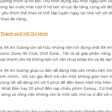
Sương chính là hồ bơi. Thử hình dung, sau một ngày làm vi
ong làn nước mát rượi ở hồ bơi vô cực đa tầng, cùng với đó
ẻ yêu thích thể thao có thể tập luyện ngay tại nhà với với 
ể thao đa năng…
ại Thành phố Hồ Chí Minh
rẻ, 9X An Sương còn sở hữu những tiện ích đúng chất 9X nh
conic Zone, 9X Club, Chill Zone… Tất cả sẽ góp phần nâng
oại thành, khi hệ thống tiện ích vẫn chưa khép kín và đa dạ
M, 9X An Sương giúp cư dân dễ dàng tiếp cận nhiều tiện ích
ành chính… Với các gia đình trẻ cần một không gian hẹn h
cũng rất dễ dàng chỉ với 5 phút để đến Aeon Mall Hóc Môn
n Nhật Bản hay 20 phút đến rạp chiếu phim Galaxy… Cứ thế
 sống và công việc không còn là một ước mơ xa xỉ đối với 
-chuan-tien-ich-cho-cu-dan-tai-khu-tay-bac-thanh-pho-ho-