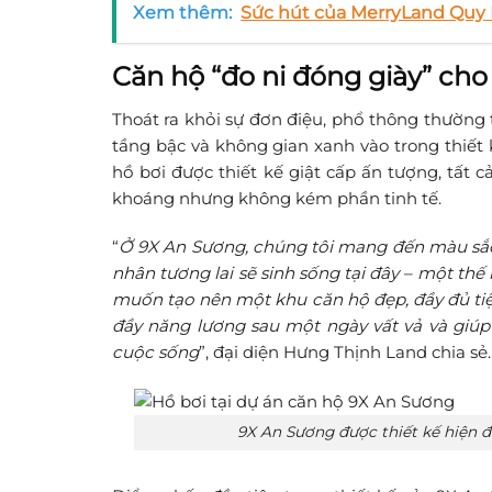
Xem thêm:
Sức hút của MerryLand Quy N
Căn hộ “đo ni đóng giày” cho
Thoát ra khỏi sự đơn điệu, phổ thông thường 
tầng bậc và không gian xanh vào trong thiết
hồ bơi được thiết kế giật cấp ấn tượng, tấ
khoáng nhưng không kém phần tinh tế.
“
Ở 9X An Sương, chúng tôi mang đến màu sắc 
nhân tương lai sẽ sinh sống tại đây – một thế
muốn tạo nên một khu căn hộ đẹp, đầy đủ tiện n
đầy năng lương sau một ngày vất vả và giúp
cuộc sống
”, đại diện Hưng Thịnh Land chia sẻ.
9X An Sương được thiết kế hiện đ