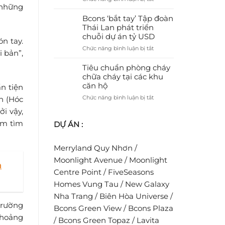
tạo
Đầy
 những
Bcons
tiềm
Đủ
Solary
Bcons ‘bắt tay’ Tập đoàn
năng
Tiện
–
Thái Lan phát triển
cho
Nghi
Dự
chuỗi dự án tỷ USD
Bcons
Cho
n tay.
án
NewSky
Gia
ở
Chức năng bình luận bị tắt
nhà
 bản”,
Đình
Bcons
ở
Trẻ
‘bắt
Tiêu chuẩn phòng cháy
dành
tay’
chữa cháy tại các khu
cho
Tập
căn hộ
người
n tiện
đoàn
trẻ
ở
h (Hóc
Chức năng bình luận bị tắt
Thái
ước
Tiêu
Lan
ởi vậy,
mơ
chuẩn
phát
an
âm tìm
DỰ ÁN :
phòng
triển
cư
cháy
chuỗi
chữa
dự
Merryland Quy Nhơn
/
cháy
án
tại
Moonlight Avenue
/
Moonlight
tỷ
n
các
USD
Centre Point
/
FiveSeasons
khu
Homes Vung Tau
/
New Galaxy
căn
hộ
Nha Trang
/
Biên Hòa Universe
/
 trường
Bcons Green View
/
Bcons Plaza
 khoảng
/
Bcons Green Topaz
/
Lavita