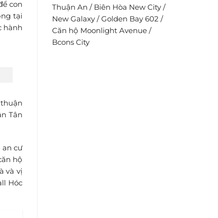
để con
Thuận An
/
Biên Hòa New City
/
ng tại
New Galaxy
/
Golden Bay 602
/
c hành
Căn hộ Moonlight Avenue
/
Bcons City
 thuận
ận Tân
 an cư
căn hộ
à và vị
ll Hóc