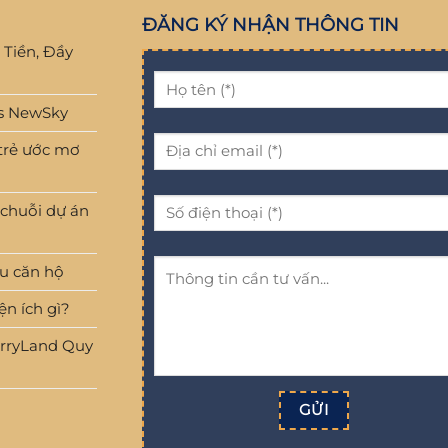
ĐĂNG KÝ NHẬN THÔNG TIN
 Tiền, Đầy
ns NewSky
 trẻ ước mơ
 chuỗi dự án
hu căn hộ
n ích gì?
erryLand Quy