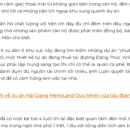
ếm cảm giác thoải mái từ không gian bên trong căn hộ, đến
 cho tới cả những tiện ích ngoại khu xung quanh dự án.
n hộ chất lượng với tiện ích đầy đủ chỉ đếm trên đầu ngó
ông chờ những sản phẩm căn hộ được phát triển đồng bộ, bài
 Môn cho biết.
 ít cư dân ở khu vực này đang tìm kiếm những dự án “chuẩ
uổi, một thiết kế tự do đang thuê tai đường Đặng Thúc Vịn
úc phải tập trung sáng tạo thì chỉ có thể ra quán cà phê. B
 dành dụm đủ nguồn tài chính tối thiểu, anh Luân quyết t
ở để có cảm hứng làm việc tại nhà.
ịnh về dự án Hải Giang MerryLand Quy Nhơn của tập đoà
 đã có một bé trai 4 tuổi thì lại đặc biệt quan tâm đến môi
mẹ trong ngôi nhà phố 1 trệt, 1 lầu với tổng diện tích sàn