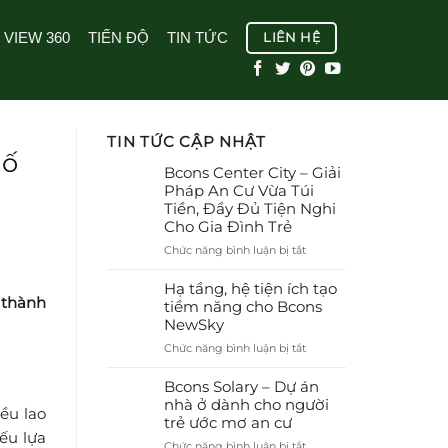
VIEW 360
TIẾN ĐỘ
TIN TỨC
LIÊN HỆ
TIN TỨC CẬP NHẬT
hố
Bcons Center City – Giải
Pháp An Cư Vừa Túi
Tiền, Đầy Đủ Tiện Nghi
Cho Gia Đình Trẻ
ở
Chức năng bình luận bị tắt
Bcons
Center
Hạ tầng, hệ tiện ích tạo
 thành
City
tiềm năng cho Bcons
–
NewSky
Giải
ở
Chức năng bình luận bị tắt
Pháp
Hạ
An
tầng,
Bcons Solary – Dự án
Cư
hệ
nhà ở dành cho người
Vừa
ều lao
tiện
trẻ ước mơ an cư
Túi
ích
iếu lựa
Tiền,
ở
Chức năng bình luận bị tắt