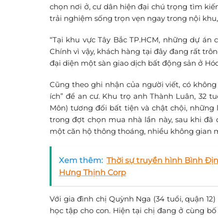
chọn nơi ở, cư dân hiện đại chú trọng tìm ki
trải nghiệm sống trọn vẹn ngay trong nội khu,
“Tại khu vực Tây Bắc TP.HCM, những dự án că
Chính vì vậy, khách hàng tại đây đang rất tr
đại diện một sàn giao dịch bất động sản ở Hóc
Cũng theo ghi nhận của người viết, có không
ích” để an cư. Khu trọ anh Thành Luân, 32 t
Môn) tương đối bất tiện và chật chội, những l
trong đợt chọn mua nhà lần này, sau khi đã
một căn hộ thông thoáng, nhiều không gian m
Xem thêm:
Thời sự truyền hình Bình Đ
Hưng Thịnh Corp
Với gia đình chị Quỳnh Nga (34 tuổi, quận 12)
học tập cho con. Hiện tại chị đang ở cùng bố 