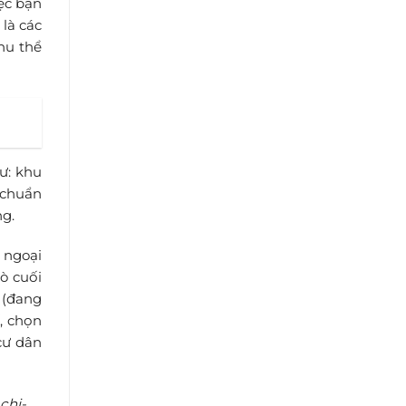
ệc bận
 là các
khu thể
ư: khu
 chuẩn
ng.
 ngoại
ò cuối
 (đang
, chọn
cư dân
chi-