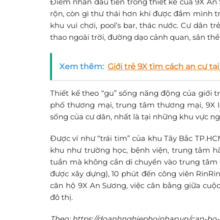
Điểm nhấn đầu tiên trong thiết kế của 9X An 
rộn, còn gì thư thái hơn khi được đắm mình tr
khu vui chơi, pool’s bar, thác nước. Cư dân tr
thao ngoài trời, đường dạo cảnh quan, sân th
Xem thêm:
Giới trẻ 9X tìm cách an cư t
Thiết kế theo “gu” sống năng động của giới t
phố thương mại, trung tâm thương mại, 9X I
sống của cư dân, nhất là tại những khu vực ng
Được ví như “trái tim” của khu Tây Bắc TP.HC
khu như trường học, bệnh viện, trung tâm h
tuần mà không cần di chuyển vào trung tâm 
được xây dựng), 10 phút đến công viên RinRi
căn hộ 9X An Sương, việc cân bằng giữa cuộc
đô thị.
Theo: https://doanhnghiephoinhap.vn/can-ho