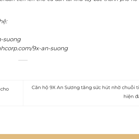
hệ:
an-suong
inhcorp.com/9x-an-suong
Căn hộ 9X An Sương tăng sức hút nhờ chuỗi ti
 cho
hiện đ