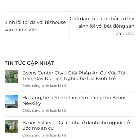
Giới đầu tư nắm chắc cơ hội
Sinh lời tối đa với Bizhouse
sinh lời với bất động sản
vận hành sớm
bán đảo
TIN TỨC CẬP NHẬT
Bcons Center City – Giải Pháp An Cư Vừa Túi
Tiền, Đầy Đủ Tiện Nghi Cho Gia Đình Trẻ
ở
Chức năng bình luận bị tắt
Bcons
Center
Hạ tầng, hệ tiện ích tạo tiềm năng cho Bcons
City
NewSky
–
ở
Chức năng bình luận bị tắt
Giải
Hạ
Pháp
tầng,
Bcons Solary – Dự án nhà ở dành cho người trẻ
An
hệ
ước mơ an cư
Cư
tiện
Vừa
ở
Chức năng bình luận bị tắt
ích
Túi