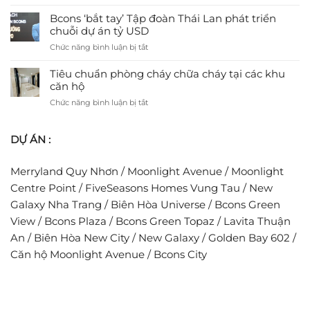
Bcons
tạo
Tiền,
Solary
Bcons ‘bắt tay’ Tập đoàn Thái Lan phát triển
tiềm
Đầy
–
chuỗi dự án tỷ USD
năng
Đủ
Dự
cho
Tiện
ở
Chức năng bình luận bị tắt
án
Bcons
Nghi
Bcons
nhà
NewSky
Cho
‘bắt
Tiêu chuẩn phòng cháy chữa cháy tại các khu
ở
Gia
tay’
căn hộ
dành
Đình
Tập
cho
ở
Chức năng bình luận bị tắt
Trẻ
đoàn
người
Tiêu
Thái
trẻ
chuẩn
Lan
ước
DỰ ÁN :
phòng
phát
mơ
cháy
triển
an
chữa
chuỗi
cư
Merryland Quy Nhơn
/
Moonlight Avenue
/
Moonlight
cháy
dự
tại
Centre Point
/
FiveSeasons Homes Vung Tau
/
New
án
các
tỷ
Galaxy Nha Trang
/
Biên Hòa Universe
/
Bcons Green
khu
USD
View
/
Bcons Plaza
/
Bcons Green Topaz
/
Lavita Thuận
căn
hộ
An
/
Biên Hòa New City
/
New Galaxy
/
Golden Bay 602
/
Căn hộ Moonlight Avenue
/
Bcons City